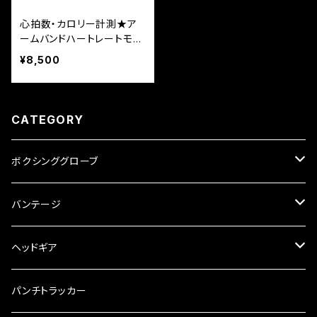
心拍数・カロリー計測★ア
ームバンドハートレートモニ
ター★
¥8,500
CATEGORY
ボクシンググローブ
リストタイプ
バンテージ
ひも式
サイズ
ノーマル
ヘッドギア
マジックテープ式
6oz
グローブタイプ
クイックガード
フルフェイス
パンチトラッカー