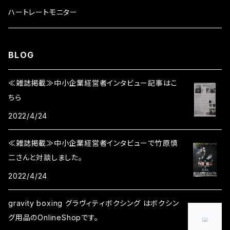
8oz
プロファイトグローブ
ノーズガード
ハートレートモニター
10oz
トレーニンググローブ
BLOG
12oz
≪雑誌掲載≫中小企業経営者インタビュー記事はこ
14oz
ちら
2022/4/24
16oz
≪雑誌掲載≫中小企業経営者インタビューで竹原慎
二さんと対談しました。
2022/4/24
gravity boxing グラヴィティボクシング はボクシン
グ用品のOnlineShopです。